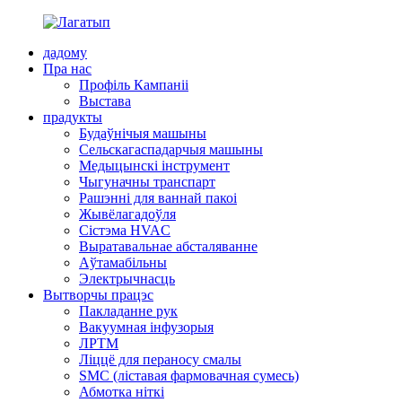
дадому
Пра нас
Профіль Кампаніі
Выстава
прадукты
Будаўнічыя машыны
Сельскагаспадарчыя машыны
Медыцынскі інструмент
Чыгуначны транспарт
Рашэнні для ваннай пакоі
Жывёлагадоўля
Сістэма HVAC
Выратавальнае абсталяванне
Аўтамабільны
Электрычнасць
Вытворчы працэс
Пакладанне рук
Вакуумная інфузорыя
ЛРТМ
Ліццё для пераносу смалы
SMC (ліставая фармовачная сумесь)
Абмотка ніткі