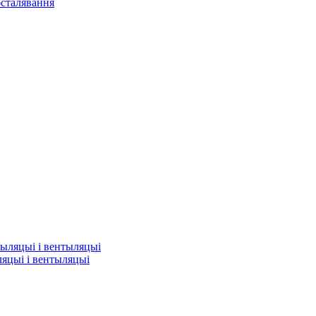
сталявання
яцыі і вентыляцыі