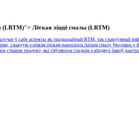
алы (LRTM)"> Лёгкая ліццё смалы (LRTM)
палучае ў сабе аспекты як традыцыйнай RTM, так і вакуумнай ін
ме, і вакуум з нізкім ціскам наносіцца.Затым смалу ўводзяць у 
 стварае прадукт, які з'яўляецца гладкім з абодвух бакоў, кант