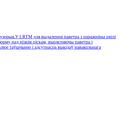
фузорыя.У LRTM для выдалення паветра з паражніны цвілі
форму пад нізкім ціскам, выцясняючы паветра і
ралюе таўшчыню і адсутнасць выкідаў навакольнага