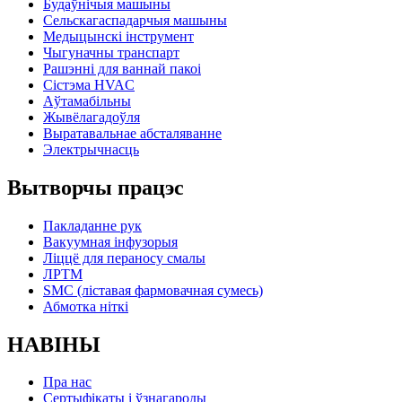
Будаўнічыя машыны
Сельскагаспадарчыя машыны
Медыцынскі інструмент
Чыгуначны транспарт
Рашэнні для ваннай пакоі
Сістэма HVAC
Аўтамабільны
Жывёлагадоўля
Выратавальнае абсталяванне
Электрычнасць
Вытворчы працэс
Пакладанне рук
Вакуумная інфузорыя
Ліццё для пераносу смалы
ЛРТМ
SMC (ліставая фармовачная сумесь)
Абмотка ніткі
НАВІНЫ
Пра нас
Сертыфікаты і ўзнагароды