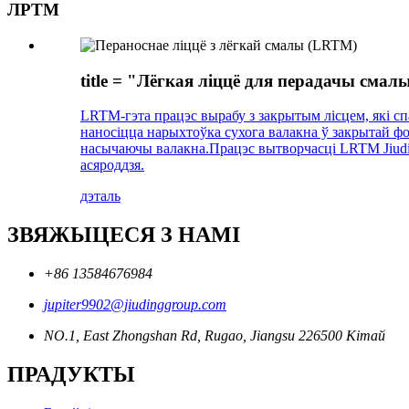
ЛРТМ
title = "Лёгкая ліццё для перадачы см
LRTM-гэта працэс вырабу з закрытым лісцем, які с
наносіцца нарыхтоўка сухога валакна ў закрытай фор
насычаючы валакна.Працэс вытворчасці LRTM Jiuding
асяроддзя.
дэталь
ЗВЯЖЫЦЕСЯ З НАМІ
+86 13584676984
jupiter9902@jiudinggroup.com
NO.1, East Zhongshan Rd, Rugao, Jiangsu 226500 Кітай
ПРАДУКТЫ