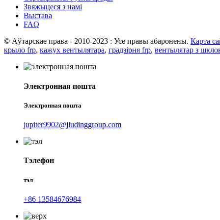
Звяжыцеся з намі
Выстава
FAQ
© Аўтарскае права - 2010-2023 : Усе правы абаронены.
Карта са
крыло frp
,
кажух вентылятара
,
градзірня frp
,
вентылятар з шкло
Электронная пошта
Электронная пошта
jupiter9902@jiudinggroup.com
Тэлефон
тэл
+86 13584676984