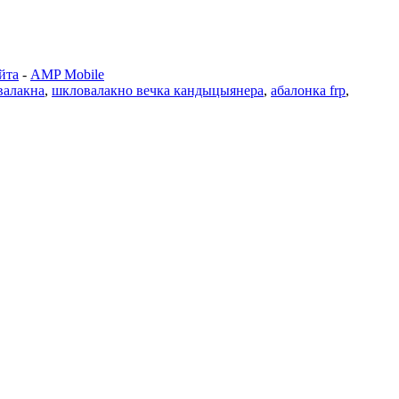
йта
-
AMP Mobile
валакна
,
шкловалакно вечка кандыцыянера
,
абалонка frp
,