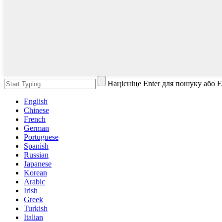
Націсніце Enter для пошуку або 
English
Chinese
French
German
Portuguese
Spanish
Russian
Japanese
Korean
Arabic
Irish
Greek
Turkish
Italian