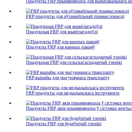
Прадукты FRP прымяняюцца для выратавальнага аб
FRP прадукты для аўтамабільнай прамысловасці
Прадукцыя FRP для жывёлагадоўлі
Прадукты FRP для ванных пакояў
Прадукцыя FRP для сельскагаспадарчай тэхнікі
FRP вырабы для чыгуначнага транспарту
FRP прадукты для медыцынскага інструмента
Прадукты FRP, якія прымяняюцца ў сістэмах вентыл
Прадукты FRP для будаўнічай тэхнікі