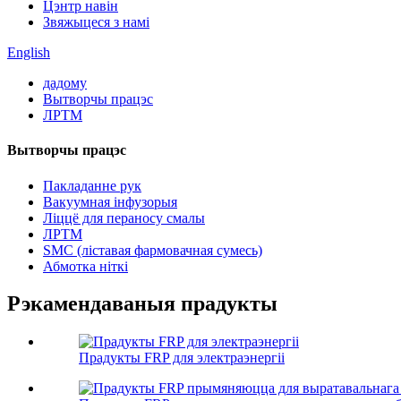
Цэнтр навін
Звяжыцеся з намі
English
дадому
Вытворчы працэс
ЛРТМ
Вытворчы працэс
Пакладанне рук
Вакуумная інфузорыя
Ліццё для пераносу смалы
ЛРТМ
SMC (ліставая фармовачная сумесь)
Абмотка ніткі
Рэкамендаваныя прадукты
Прадукты FRP для электраэнергіі