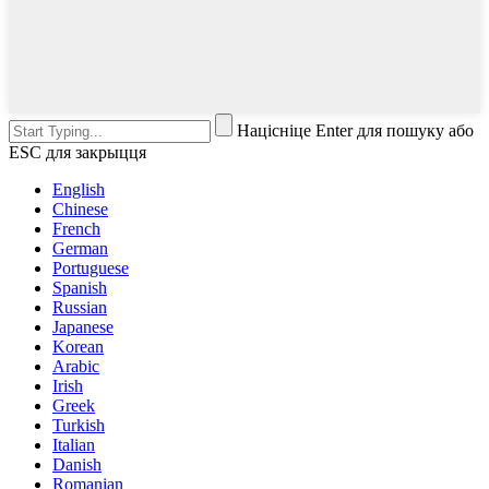
Націсніце Enter для пошуку або
ESC для закрыцця
English
Chinese
French
German
Portuguese
Spanish
Russian
Japanese
Korean
Arabic
Irish
Greek
Turkish
Italian
Danish
Romanian