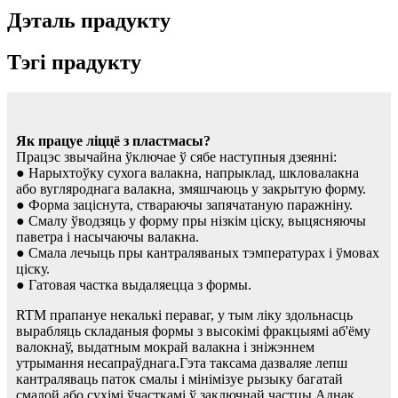
Дэталь прадукту
Тэгі прадукту
Як працуе ліццё з пластмасы?
Працэс звычайна ўключае ў сябе наступныя дзеянні:
● Нарыхтоўку сухога валакна, напрыклад, шкловалакна
або вугляроднага валакна, змяшчаюць у закрытую форму.
● Форма заціснута, ствараючы запячатаную паражніну.
● Смалу ўводзяць у форму пры нізкім ціску, выцясняючы
паветра і насычаючы валакна.
● Смала лечыць пры кантраляваных тэмпературах і ўмовах
ціску.
● Гатовая частка выдаляецца з формы.
RTM прапануе некалькі пераваг, у тым ліку здольнасць
вырабляць складаныя формы з высокімі фракцыямі аб'ёму
валокнаў, выдатным мокрай валакна і зніжэннем
утрымання несапраўднага.Гэта таксама дазваляе лепш
кантраляваць паток смалы і мінімізуе рызыку багатай
смалой або сухімі ўчасткамі ў заключнай частцы.Аднак