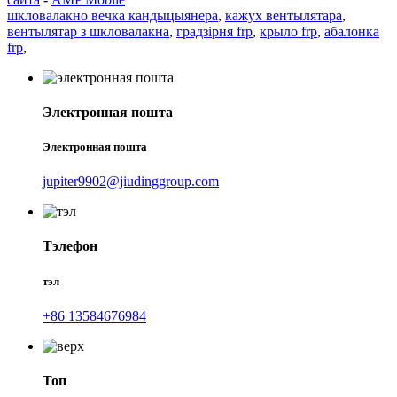
шкловалакно вечка кандыцыянера
,
кажух вентылятара
,
вентылятар з шкловалакна
,
градзірня frp
,
крыло frp
,
абалонка
frp
,
Электронная пошта
Электронная пошта
jupiter9902@jiudinggroup.com
Тэлефон
тэл
+86 13584676984
Топ