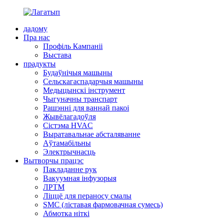
дадому
Пра нас
Профіль Кампаніі
Выстава
прадукты
Будаўнічыя машыны
Сельскагаспадарчыя машыны
Медыцынскі інструмент
Чыгуначны транспарт
Рашэнні для ваннай пакоі
Жывёлагадоўля
Сістэма HVAC
Выратавальнае абсталяванне
Аўтамабільны
Электрычнасць
Вытворчы працэс
Пакладанне рук
Вакуумная інфузорыя
ЛРТМ
Ліццё для пераносу смалы
SMC (ліставая фармовачная сумесь)
Абмотка ніткі