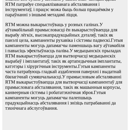
RTM патрабуе спецыялізаванага абсталявання і
інструментаў, і працэс можа быць больш працаёмкім у
параўнанні з іншымі метадамі ліцця.
RTM можна выкарыстоўваць у розных галінах.У
аўтамабільнай прамысловасці ён выкарыстоўваецца для
вырабу лёгкіх, высокапрадукцыйных дэталяў, такіх як
панэлі цела, кампаненты рухавіка і сістэмы падвескі.Гэтыя
кампаненты могуць дапамагчы паменшыць вагу аўтамабіля
і павысіць эфектыўнасць паліва.У медыцынскіх прыладах
RTM выкарыстоўваецца для вытворчасці медыцынскіх
вырабаў і імплантатаў, такіх як артапедычныя імплантаты,
катэтэры і хірургічныя інструменты.Гэтыя кампаненты
часта патрабуюць гладкай аздаблення паверхні і выдатнай
біялагічнай сумяшчальнасці.У прамысловым абсталяванні
RTM выкарыстоўваецца для вытворчасці кампанентаў для
прамысловага абсталявання, такіх як машынныя корпусы,
канвеерныя сістэмы і робататэхнічная зброя.Гэтыя
кампаненты могуць дапамагчы палепшыць
прадукцыйнасць абсталявання і знізіць патрабаванні да
тэхнічнага абслугоўвання.