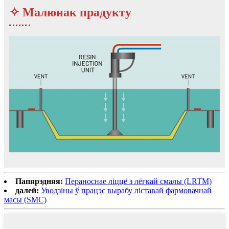
✧ Малюнак прадукту
Папярэдняя:
Пераноснае ліццё з лёгкай смалы (LRTM)
далей:
Уводзіны ў працэс вырабу ліставай фармовачнай
масы (SMC)