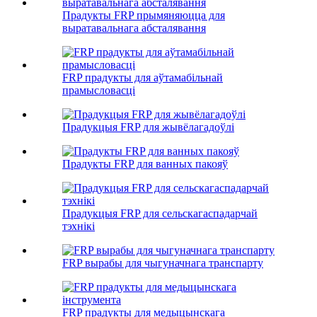
Прадукты FRP прымяняюцца для
выратавальнага абсталявання
FRP прадукты для аўтамабільнай
прамысловасці
Прадукцыя FRP для жывёлагадоўлі
Прадукты FRP для ванных пакояў
Прадукцыя FRP для сельскагаспадарчай
тэхнікі
FRP вырабы для чыгуначнага транспарту
FRP прадукты для медыцынскага