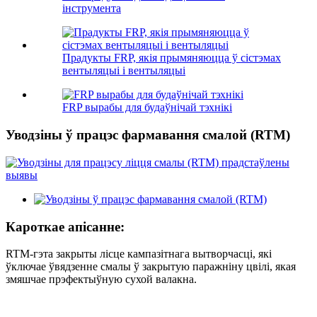
інструмента
Прадукты FRP, якія прымяняюцца ў сістэмах
вентыляцыі і вентыляцыі
FRP вырабы для будаўнічай тэхнікі
Уводзіны ў працэс фармавання смалой (RTM)
Кароткае апісанне:
RTM-гэта закрыты лісце кампазітнага вытворчасці, які
ўключае ўвядзенне смалы ў закрытую паражніну цвілі, якая
змяшчае прэфектыўную сухой валакна.