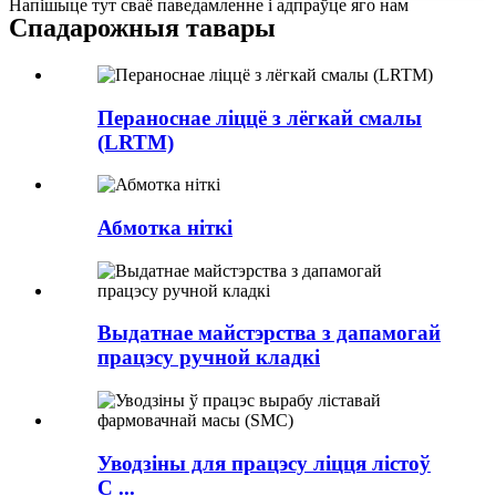
Напішыце тут сваё паведамленне і адпраўце яго нам
Спадарожныя тавары
Пераноснае ліццё з лёгкай смалы
(LRTM)
Абмотка ніткі
Выдатнае майстэрства з дапамогай
працэсу ручной кладкі
Уводзіны для працэсу ліцця лістоў
C ...