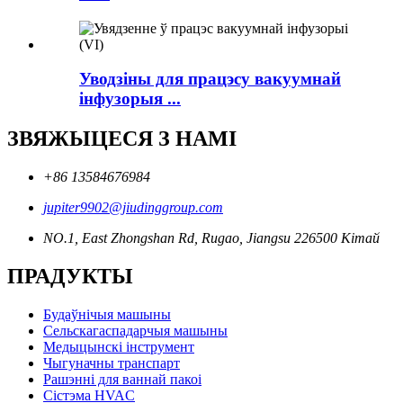
Уводзіны для працэсу вакуумнай
інфузорыя ...
ЗВЯЖЫЦЕСЯ З НАМІ
+86 13584676984
jupiter9902@jiudinggroup.com
NO.1, East Zhongshan Rd, Rugao, Jiangsu 226500 Кітай
ПРАДУКТЫ
Будаўнічыя машыны
Сельскагаспадарчыя машыны
Медыцынскі інструмент
Чыгуначны транспарт
Рашэнні для ваннай пакоі
Сістэма HVAC