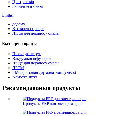
Цэнтр навін
Звяжыцеся з намі
English
дадому
Вытворчы працэс
Ліццё для пераносу смалы
Вытворчы працэс
Пакладанне рук
Вакуумная інфузорыя
Ліццё для пераносу смалы
ЛРТМ
SMC (ліставая фармовачная сумесь)
Абмотка ніткі
Рэкамендаваныя прадукты
Прадукты FRP для электраэнергіі