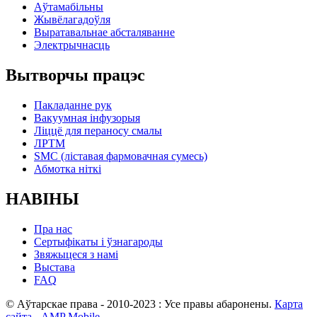
Аўтамабільны
Жывёлагадоўля
Выратавальнае абсталяванне
Электрычнасць
Вытворчы працэс
Пакладанне рук
Вакуумная інфузорыя
Ліццё для пераносу смалы
ЛРТМ
SMC (ліставая фармовачная сумесь)
Абмотка ніткі
НАВІНЫ
Пра нас
Сертыфікаты і ўзнагароды
Звяжыцеся з намі
Выстава
FAQ
© Аўтарскае права - 2010-2023 : Усе правы абаронены.
Карта
сайта
-
AMP Mobile