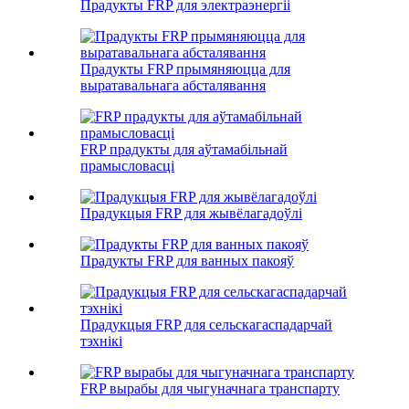
Прадукты FRP для электраэнергіі
Прадукты FRP прымяняюцца для
выратавальнага абсталявання
FRP прадукты для аўтамабільнай
прамысловасці
Прадукцыя FRP для жывёлагадоўлі
Прадукты FRP для ванных пакояў
Прадукцыя FRP для сельскагаспадарчай
тэхнікі
FRP вырабы для чыгуначнага транспарту