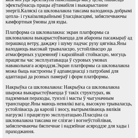
эфектыўнасць працы аўтамабіля і выкарыстанне
энергіі.Каляскі са шкловалакна таксама валодаюць добрымі
цепла- і гукаізаляцыйнымі ўласцівасцямі, забяспечваючы
камфортныя ўмовы для язды.
Платформа са шкловалакна: экран платформы са
шкловалакна выкарыстоўваецца для абароны пасажыраў ад
перашкод ветру, дажджу і шуму падчас руху цягніка.Яны
валодаюць высокай трываласцю, устойлівасцю да
атмасферных уздзеянняў і каразійнай стойкасцю, могуць
працяглы час эксплуатавацца ў суровых умовах
навакольнага асяроддзя.Экран платформы са шкловалакна
можа быць настроены ў адпаведнасці з патрэбамі для
адаптацыі да розных памераў і форм платформы.
Накрыўка са шкловалакна: Накрыўка са шкловалакна
шырока выкарыстоўваецца ў такіх структурах, як
падземныя пераходы, тунэлі і масты ў чыгуначным
транспарце.Яны маюць невялікі вага, высокую трываласць,
устойлівасць да карозіі і зносу, вытрымліваюць вялікія
нагрузкі і працяглую эксплуатацыю.Пласціна са
шкловалакна таксама не слізгае і вогнеўстойлівая,
забяспечваючы бяспечнае і надзейнае асяроддзе для хады і
праходжання.