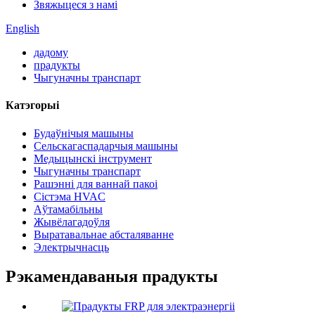
Звяжыцеся з намі
English
дадому
прадукты
Чыгуначны транспарт
Катэгорыі
Будаўнічыя машыны
Сельскагаспадарчыя машыны
Медыцынскі інструмент
Чыгуначны транспарт
Рашэнні для ваннай пакоі
Сістэма HVAC
Аўтамабільны
Жывёлагадоўля
Выратавальнае абсталяванне
Электрычнасць
Рэкамендаваныя прадукты