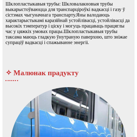
Шклопластыкавыя трубы: Шкловалакновыя трубы
выкарыстоўваюцца для транспарціроўкі вадкасці і газу ў
сістэмах чыгуначнага транспарту.Яны валодаюць
характарыстыкамі каразійнай устойлівасці, устойлівасці да
высокіх тэмператур і ціску і могуць працаваць працяглы
час у цяжкіх умовах працы.Шклопластыкавыя трубы
таксама маюць гладкую ўнутраную паверхню, што зніжае
супраціў вадкасці і спажыванне энергіі.
✧ Малюнак прадукту