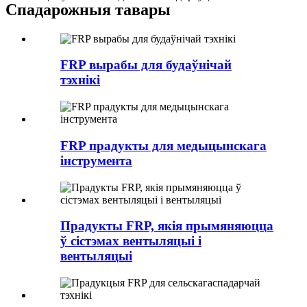
Спадарожныя тавары
FRP вырабы для будаўнічай
тэхнікі
FRP прадукты для медыцынскага
інструмента
Прадукты FRP, якія прымяняюцца
ў сістэмах вентыляцыі і
вентыляцыі