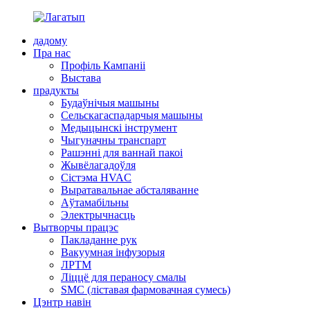
дадому
Пра нас
Профіль Кампаніі
Выстава
прадукты
Будаўнічыя машыны
Сельскагаспадарчыя машыны
Медыцынскі інструмент
Чыгуначны транспарт
Рашэнні для ваннай пакоі
Жывёлагадоўля
Сістэма HVAC
Выратавальнае абсталяванне
Аўтамабільны
Электрычнасць
Вытворчы працэс
Пакладанне рук
Вакуумная інфузорыя
ЛРТМ
Ліццё для пераносу смалы
SMC (ліставая фармовачная сумесь)
Цэнтр навін