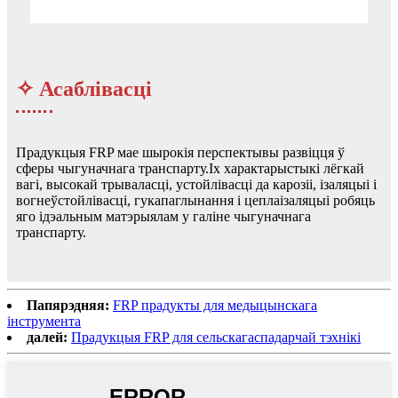
✧ Асаблівасці
Прадукцыя FRP мае шырокія перспектывы развіцця ў
сферы чыгуначнага транспарту.Іх характарыстыкі лёгкай
вагі, высокай трываласці, устойлівасці да карозіі, ізаляцыі і
вогнеўстойлівасці, гукапаглынання і цеплаізаляцыі робяць
яго ідэальным матэрыялам у галіне чыгуначнага
транспарту.
Папярэдняя:
FRP прадукты для медыцынскага
інструмента
далей:
Прадукцыя FRP для сельскагаспадарчай тэхнікі