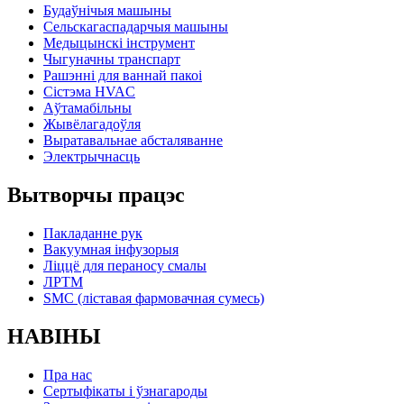
Будаўнічыя машыны
Сельскагаспадарчыя машыны
Медыцынскі інструмент
Чыгуначны транспарт
Рашэнні для ваннай пакоі
Сістэма HVAC
Аўтамабільны
Жывёлагадоўля
Выратавальнае абсталяванне
Электрычнасць
Вытворчы працэс
Пакладанне рук
Вакуумная інфузорыя
Ліццё для пераносу смалы
ЛРТМ
SMC (ліставая фармовачная сумесь)
НАВІНЫ
Пра нас
Сертыфікаты і ўзнагароды