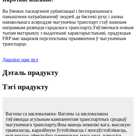
Ва ўмовах паскарэння урбанізацыі і бесперапыннага
павышэння патрабаванняў людзей да бяспекі руху і аховы
навакольнага асяроддзя чыгуначны транспарт стаў важным
напрамкам развіцця гарадскога транспарту.З'яўляючыся новым
тыпам матэрыялу з выдатнымі характарыстыкамі, прадукцыя
FRP мае шырокія перспектывы прымянення ў чыгуначным
транспарце.
Дашліце нам ліст
Дэталь прадукту
Тэгі прадукту
Вагоны са шкловалакна: Вагоны са шкловалакна
з'яўляюцца агульным кампанентам транспартных сродкаў
чыгуначнага транспарту.Яны маюць невялікі вага, высокую
трываласць, каразійную ўстойлівасць і зносаўстойлівасць,
якія могуць эфектыўна паменшыць масу цела, павысіць