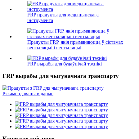
FRP прадукты для медыцынскага
інструмента
Прадукты FRP, якія прымяняюцца ў сістэмах
вентыляцыі і вентыляцыі
FRP вырабы для будаўнічай тэхнікі
FRP вырабы для чыгуначнага транспарту
Кароткае апісанне: