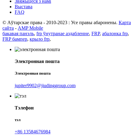
Звяжыцеся з намі
Выстава
FAQ
© Аўтарскае права - 2010-2023 : Усе правы абаронены.
Карта
сайта
-
AMP Mobile
бакавая панэль
,
frp ўнутранае аздабленне
,
FRP
,
абалонка frp
,
FRP бампер
,
крыло frp
,
Электронная пошта
Электронная пошта
jupiter9902@jiudinggroup.com
Тэлефон
тэл
+86 13584676984