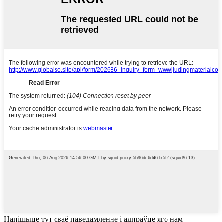
Напішыце тут сваё паведамленне і адпраўце яго нам