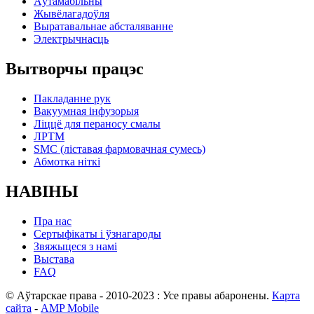
Аўтамабільны
Жывёлагадоўля
Выратавальнае абсталяванне
Электрычнасць
Вытворчы працэс
Пакладанне рук
Вакуумная інфузорыя
Ліццё для пераносу смалы
ЛРТМ
SMC (ліставая фармовачная сумесь)
Абмотка ніткі
НАВІНЫ
Пра нас
Сертыфікаты і ўзнагароды
Звяжыцеся з намі
Выстава
FAQ
© Аўтарскае права - 2010-2023 : Усе правы абаронены.
Карта
сайта
-
AMP Mobile