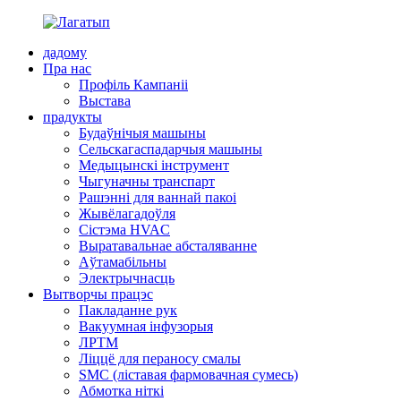
дадому
Пра нас
Профіль Кампаніі
Выстава
прадукты
Будаўнічыя машыны
Сельскагаспадарчыя машыны
Медыцынскі інструмент
Чыгуначны транспарт
Рашэнні для ваннай пакоі
Жывёлагадоўля
Сістэма HVAC
Выратавальнае абсталяванне
Аўтамабільны
Электрычнасць
Вытворчы працэс
Пакладанне рук
Вакуумная інфузорыя
ЛРТМ
Ліццё для пераносу смалы
SMC (ліставая фармовачная сумесь)
Абмотка ніткі