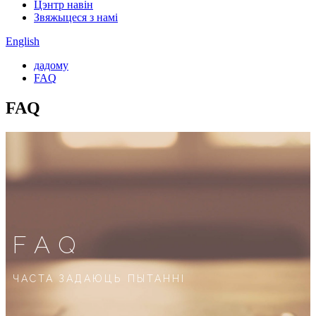
Цэнтр навін
Звяжыцеся з намі
English
дадому
FAQ
FAQ
FAQ
ЧАСТА ЗАДАЮЦЬ ПЫТАННІ