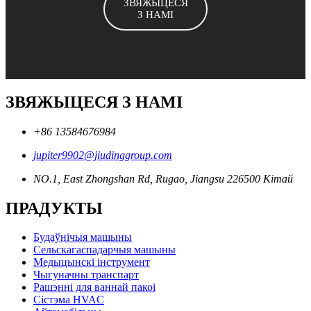
ЗВЯЖЫЦЕСЯ
З НАМІ
ЗВЯЖЫЦЕСЯ З НАМІ
+86 13584676984
jupiter9902@jiudinggroup.com
NO.1, East Zhongshan Rd, Rugao, Jiangsu 226500 Кітай
ПРАДУКТЫ
Будаўнічыя машыны
Сельскагаспадарчыя машыны
Медыцынскі інструмент
Чыгуначны транспарт
Рашэнні для ваннай пакоі
Сістэма HVAC