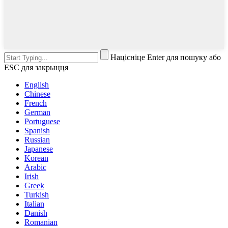
Націсніце Enter для пошуку або
ESC для закрыцця
English
Chinese
French
German
Portuguese
Spanish
Russian
Japanese
Korean
Arabic
Irish
Greek
Turkish
Italian
Danish
Romanian