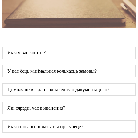
Якія ў вас кошты?
У вас ёсць мінімальная колькасць замовы?
Ці можаце вы даць адпаведную дакументацыю?
Які сярэдні час выканання?
Якія спосабы аплаты вы прымаеце?