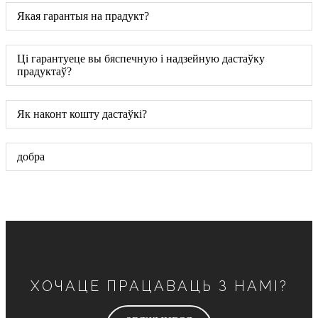
Якая гарантыя на прадукт?
Ці гарантуеце вы бяспечную і надзейную дастаўку
прадуктаў?
Як наконт кошту дастаўкі?
добра
ХОЧАЦЕ ПРАЦАВАЦЬ З НАМІ?