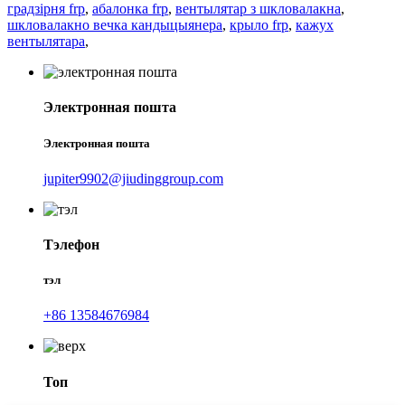
градзірня frp
,
абалонка frp
,
вентылятар з шкловалакна
,
шкловалакно вечка кандыцыянера
,
крыло frp
,
кажух
вентылятара
,
Электронная пошта
Электронная пошта
jupiter9902@jiudinggroup.com
Тэлефон
тэл
+86 13584676984
Топ